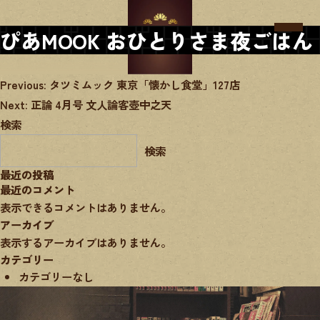
ぴあMOOK おひとりさま夜ごはん
投
Previous:
タツミムック 東京「懐かし食堂」127店
稿
Next:
正論 4月号 文人論客壺中之天
ナ
検索
ビ
ゲ
検索
ー
シ
最近の投稿
ョ
最近のコメント
ン
表示できるコメントはありません。
アーカイブ
表示するアーカイブはありません。
カテゴリー
カテゴリーなし